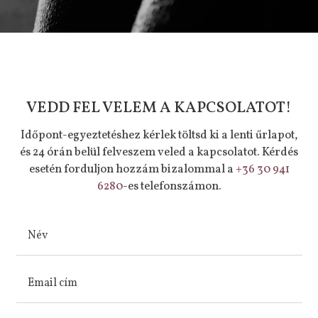
VEDD FEL VELEM A KAPCSOLATOT!
Időpont-egyeztetéshez kérlek töltsd ki a lenti űrlapot,
és 24 órán belül felveszem veled a kapcsolatot. Kérdés
esetén forduljon hozzám bizalommal a
+36 30 941
6280
-es
telefonszámon.