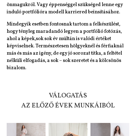
önmagukról. Vagy éppenséggel szükséged lenne egy
induló portfólióra modell karriered beinsításához.
Mindegyik esetben fontosnak tartom a felkészülést,
hogy tényleg maradandó legyen a portfólió fotózás,
ahol a képek,sok sok év múltán is valódi értéket
képviselnek. Természetesen hölgyeknél és férfiaknál
más és más az igény, de egy jó sorozat titka, a feltétel
nélküli elfogadás, a sok – sok szeretet és a kölcsönös
bizalom.
VÁLOGATÁS
AZ ELŐZŐ ÉVEK MUNKÁIBÓL