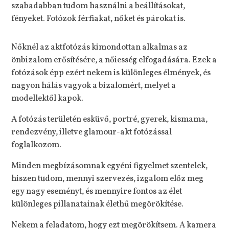
szabadabban tudom használni a beállításokat,
fényeket. Fotózok férfiakat, nőket és párokat is.
Nőknél az aktfotózás kimondottan alkalmas az
önbizalom erősítésére, a nőiesség elfogadására. Ezek a
fotózások épp ezért nekem is különleges élmények, és
nagyon hálás vagyok a bizalomért, melyet a
modellektől kapok.
A fotózás területén esküvő, portré, gyerek, kismama,
rendezvény, illetve glamour-akt fotózással
foglalkozom.
Minden megbízásomnak egyéni figyelmet szentelek,
hiszen tudom, mennyi szervezés, izgalom előz meg
egy nagy eseményt, és mennyire fontos az élet
különleges pillanatainak élethű megörökítése.
Nekem a feladatom, hogy ezt megörökítsem. A kamera