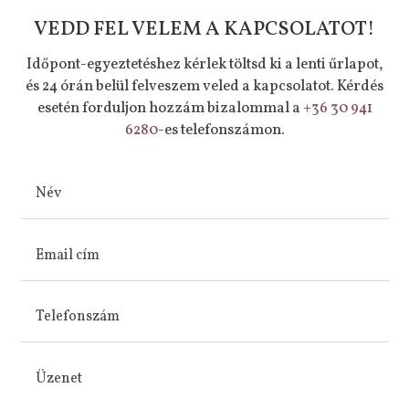
VEDD FEL VELEM A KAPCSOLATOT!
Időpont-egyeztetéshez kérlek töltsd ki a lenti űrlapot,
és 24 órán belül felveszem veled a kapcsolatot. Kérdés
esetén forduljon hozzám bizalommal a
+36 30 941
6280
-es
telefonszámon.