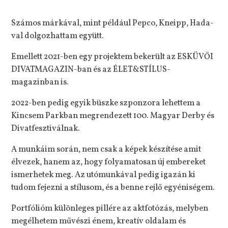
Számos márkával, mint például Pepco, Kneipp, Hada-
val dolgozhattam együtt.
Emellett 2021-ben egy projektem bekerült az ESKÜVŐI
DIVATMAGAZIN-ban és az ÉLET&STÍLUS-
magazinban is.
2022-ben pedig egyik büszke szponzora lehettem a
Kincsem Parkban megrendezett 100. Magyar Derby és
Divatfesztiválnak.
A munkáim során, nem csak a képek készítése amit
élvezek, hanem az, hogy folyamatosan új embereket
ismerhetek meg. Az utómunkával pedig igazán ki
tudom fejezni a stílusom, és a benne rejlő egyéniségem.
Portfólióm különleges pillére az aktfotózás, melyben
megélhetem művészi énem, kreatív oldalam és