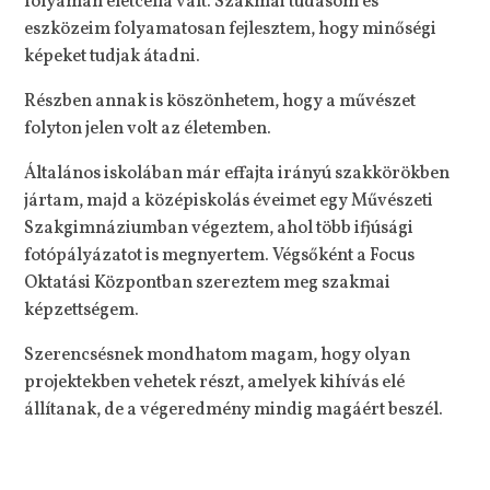
folyamán életcéllá vált. Szakmai tudásom és
eszközeim folyamatosan fejlesztem, hogy minőségi
képeket tudjak átadni.
Részben annak is köszönhetem, hogy a művészet
folyton jelen volt az életemben.
Általános iskolában már effajta irányú szakkörökben
jártam, majd a középiskolás éveimet egy Művészeti
Szakgimnáziumban végeztem, ahol több ifjúsági
fotópályázatot is megnyertem. Végsőként a Focus
Oktatási Központban szereztem meg szakmai
képzettségem.
Szerencsésnek mondhatom magam, hogy olyan
projektekben vehetek részt, amelyek kihívás elé
állítanak, de a végeredmény mindig magáért beszél.