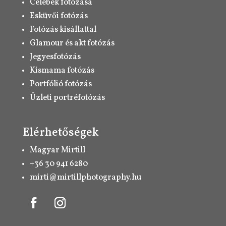
Celebek fotózása
Esküvői fotózás
Fotózás kisállattal
Glamour és akt fotózás
Jegyesfotózás
Kismama fotózás
Portfólió fotózás
Üzleti portréfotózás
Elérhetőségek
Magyar Mirtill
+36 30 941 6280
mirti@mirtillphotography.hu