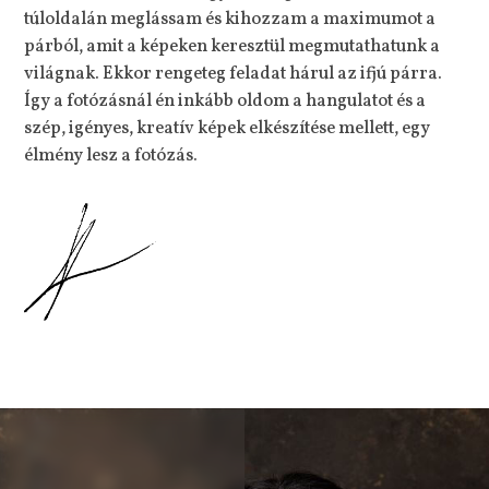
túloldalán meglássam és kihozzam a maximumot a
párból, amit a képeken keresztül megmutathatunk a
világnak. Ekkor rengeteg feladat hárul az ifjú párra.
Így a fotózásnál én inkább oldom a hangulatot és a
szép, igényes, kreatív képek elkészítése mellett, egy
élmény lesz a fotózás.