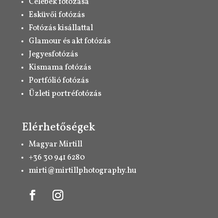
Celebek fotózása
Esküvői fotózás
Fotózás kisállattal
Glamour és akt fotózás
Jegyesfotózás
Kismama fotózás
Portfólió fotózás
Üzleti portréfotózás
Elérhetőségek
Magyar Mirtill
+36 30 941 6280
mirti@mirtillphotography.hu