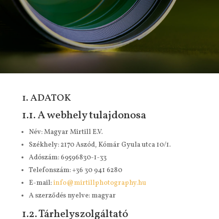
1. ADATOK
1.1. A webhely tulajdonosa
Név: Magyar Mirtill E.V.
Székhely: 2170 Aszód, Kómár Gyula utca 10/1.
Adószám:
69596830-1-33
Telefonszám: +36 30 941 6280
E-mail:
info@mirtillphotography.hu
A szerződés nyelve: magyar
1.2. Tárhelyszolgáltató