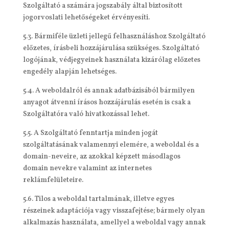
Szolgáltató a számára jogszabály által biztosított
jogorvoslati lehetőségeket érvényesíti.
5.3. Bármiféle üzleti jellegű felhasználáshoz Szolgáltató
előzetes, írásbeli hozzájárulása szükséges. Szolgáltató
logójának, védjegyeinek használata kizárólag előzetes
engedély alapján lehetséges.
5.4. A weboldalról és annak adatbázisából bármilyen
anyagot átvenni írásos hozzájárulás esetén is csak a
Szolgáltatóra való hivatkozással lehet.
5.5. A Szolgáltató fenntartja minden jogát
szolgáltatásának valamennyi elemére, a weboldal és a
domain-neveire, az azokkal képzett másodlagos
domain nevekre valamint az internetes
reklámfelületeire.
5.6. Tilos a weboldal tartalmának, illetve egyes
részeinek adaptációja vagy visszafejtése; bármely olyan
alkalmazás használata, amellyel a weboldal vagy annak