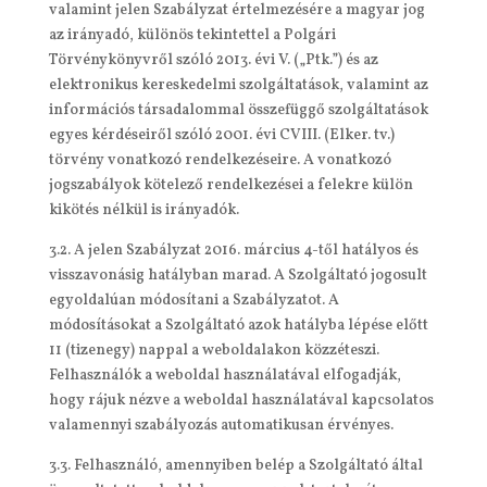
valamint jelen Szabályzat értelmezésére a magyar jog
az irányadó, különös tekintettel a Polgári
Törvénykönyvről szóló 2013. évi V. („Ptk.”) és az
elektronikus kereskedelmi szolgáltatások, valamint az
információs társadalommal összefüggő szolgáltatások
egyes kérdéseiről szóló 2001. évi CVIII. (Elker. tv.)
törvény vonatkozó rendelkezéseire. A vonatkozó
jogszabályok kötelező rendelkezései a felekre külön
kikötés nélkül is irányadók.
3.2. A jelen Szabályzat 2016. március 4-től hatályos és
visszavonásig hatályban marad. A Szolgáltató jogosult
egyoldalúan módosítani a Szabályzatot. A
módosításokat a Szolgáltató azok hatályba lépése előtt
11 (tizenegy) nappal a weboldalakon közzéteszi.
Felhasználók a weboldal használatával elfogadják,
hogy rájuk nézve a weboldal használatával kapcsolatos
valamennyi szabályozás automatikusan érvényes.
3.3. Felhasználó, amennyiben belép a Szolgáltató által