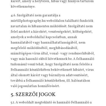
kárért, amely a helytelen, hibás vagy hiányos tartalom
következménye.
4.6. Szolgáltató nem garantálja a
mirtillphotography.hu weboldalon található funkciók
zavartalan és hibamentes működését. Szolgáltató nem
felel azokért a károkért, veszteségekért, költségekért,
amelyek a weboldallal kapcsolatban, annak
használatából vagy használhatatlanságából, nem
megfelelő működéséből, meghibásodásából,
számítógépes vírus által, vonal- vagy rendszerhibából,
vagy más hasonló okból következnek be. A felhasználó
tudomásul veszi tehát, hogy Szolgáltató nem felelős a
Felhasználó készülékében bekövetkezett hibáért, vírus
által okozott kárért vagy bármilyen adatvesztésért,
továbbá a felhasználó készülékéhez, ill. hálózatához
való jogosulatlan hozzáférésért.
5. SZERZŐI JOGOK
5.1. A weboldalt megtekintő és használó Felhasználó a