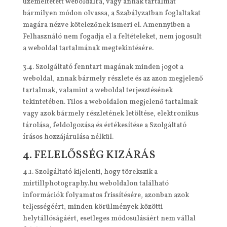
üzemeltetett weboldalra, vagy annak tartalmát
bármilyen módon olvassa, a Szabályzatban foglaltakat
magára nézve kötelezőnek ismeri el. Amennyiben a
Felhasználó nem fogadja el a feltételeket, nem jogosult
a weboldal tartalmának megtekintésére.
3.4. Szolgáltató fenntart magának minden jogot a
weboldal, annak bármely részlete és az azon megjelenő
tartalmak, valamint a weboldal terjesztésének
tekintetében. Tilos a weboldalon megjelenő tartalmak
vagy azok bármely részletének letöltése, elektronikus
tárolása, feldolgozása és értékesítése a Szolgáltató
írásos hozzájárulása nélkül.
4. FELELŐSSÉG KIZÁRÁS
4.1. Szolgáltató kijelenti, hogy törekszik a
mirtillphotography.hu weboldalon található
információk folyamatos frissítésére, azonban azok
teljességéért, minden körülmények közötti
helytállóságáért, esetleges módosulásáért nem vállal