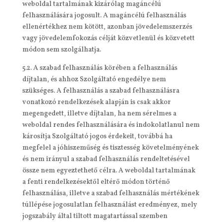
weboldal tartalmának kizárólag magáncélú
felhasználására jogosult. A magáncélú felhasználás
ellenértékhez nem kötött, azonban jövedelemszerzés
vagy jövedelemfokozás célját közvetlenül és közvetett
módon sem szolgálhatja.
5.2. A szabad felhasználás körében a felhasználás
díjtalan, és ahhoz Szolgáltató engedélye nem
szükséges. A felhasználás a szabad felhasználásra
vonatkozó rendelkezések alapján is csak akkor
megengedett, illetve díjtalan, ha nem sérelmes a
weboldal rendes felhasználására és indokolatlanul nem
károsítja Szolgáltató jogos érdekeit, továbbá ha
megfelel a jóhiszeműség és tisztesség követelményének
és nem irányul a szabad felhasználás rendeltetésével
össze nem egyeztethető célra. A weboldal tartalmának
a fenti rendelkezésektől eltérő módon történő
felhasználása, illetve a szabad felhasználás mértékének
túllépése jogosulatlan felhasználást eredményez, mely
jogszabály által tiltott magatartással szemben